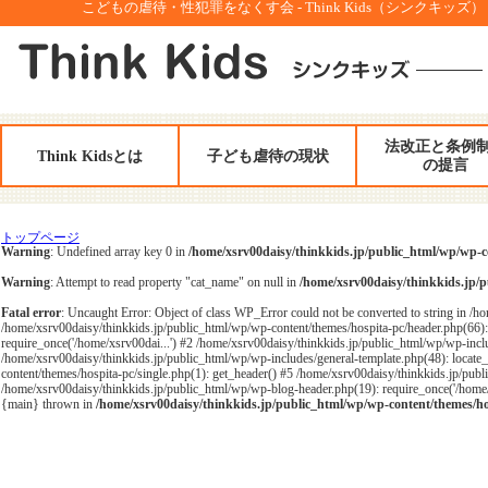
こどもの虐待・性犯罪をなくす会 - Think Kids（シンクキッズ）
法改正と条例
Think Kidsとは
子ども虐待の現状
の提言
トップページ
Warning
: Undefined array key 0 in
/home/xsrv00daisy/thinkkids.jp/public_html/wp/wp-c
Warning
: Attempt to read property "cat_name" on null in
/home/xsrv00daisy/thinkkids.jp/
Fatal error
: Uncaught Error: Object of class WP_Error could not be converted to string in /h
/home/xsrv00daisy/thinkkids.jp/public_html/wp/wp-content/themes/hospita-pc/header.php(66)
require_once('/home/xsrv00dai...') #2 /home/xsrv00daisy/thinkkids.jp/public_html/wp/wp-inclu
/home/xsrv00daisy/thinkkids.jp/public_html/wp/wp-includes/general-template.php(48): locate_
content/themes/hospita-pc/single.php(1): get_header() #5 /home/xsrv00daisy/thinkkids.jp/publ
/home/xsrv00daisy/thinkkids.jp/public_html/wp/wp-blog-header.php(19): require_once('/home/xs
{main} thrown in
/home/xsrv00daisy/thinkkids.jp/public_html/wp/wp-content/themes/ho