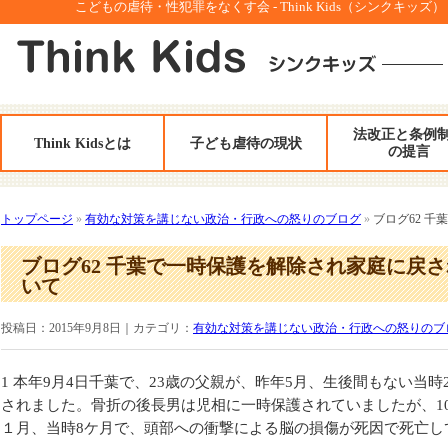
こどもの虐待・性犯罪をなくす会 - Think Kids（シンクキッズ）
法改正と条例
Think Kidsとは
子ども虐待の現状
の提言
トップページ
»
有効な対策を講じない政治・行政への怒りのブログ
»
ブログ62 
ブログ62 千葉で一時保護を解除され家庭に戻
いて
投稿日：2015年9月8日｜カテゴリ：
有効な対策を講じない政治・行政への怒りのブ
1 本年9月4日千葉で、23歳の父親が、昨年5月、生後間もない当
されました。骨折の後長男は児相に一時保護されていましたが、1
１月、当時8ケ月で、頭部への衝撃による脳の損傷が死因で死亡し