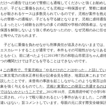
だけへの通告ではだめで警察にも通報してくださいと強くお勧め
たが、子どもに重傷をおわしても児相は一時保護せず、警察に連
もが殺されるケースは多数見られているのです。児相が案件を抱
らの警察への通報が、子どもを守る鍵となります。児相に虐待通
しまったという経験をお持ちの多くの病院や学校の関係者は、な
保護を解除しないよう強く求めなかったのか、なぜ児相のみに任
と悔やんでおられます。
子どもに重傷を負わせながら刑事責任が追及されないままでは、
エスカレートすることが通常です。本件もその可能性がかなりある
ともかく)、前に述べたように2013年7月の和歌山市星涼ちゃん
つの機関だけでは子どもを守ることはできないのです。
4
この事件で、千葉児相は「やるだけのことはやった」と話してい
に東京電力の清水正孝社長が記者会見を開き、地震以来これまで
説したことです。未曾有の事故を起こしながらこのような発言は
象を強く与えるものでした。
児相と東電のこの発言に共通するの
ではないかということです。
2012年10月、広島県府中町で小学
に戻され、バットで殴り殺されるという事件がありました。この
違いはない」旨コメントしています。母親の元に戻す際安全確保