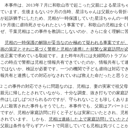
本事件は、2013年７月に和歌山市で起こった父親による星涼ちゃ
ています。生後まもない2ケ月の当時、星涼ちゃんは父親から骨折
が起訴猶予にしたため、児相が一時保護していた星涼ちゃんの一
1ケ月後に虐待死させられたという事案です。和歌山の児相は全く
ぜ、千葉児相はこの事件を教訓にしないのか、さらに全く理解に
児相の一時保護の解除が妥当なのか極めて疑われる事案ですが
画の策定とそれに基づく警察と児相が連携した頻繁な家庭訪問が
改正案で求めている取組です。また昨年8月には夫婦間のトラブル
この時点で警察は児相と情報共有できていたのか、情報共有して
ではないか、検証が必要です。一つの機関で子ども虐待は対応で
報共有と連携しての対応がなされていれば救えた命だったと思う
2 この事件の対応でさらに問題なのは、児相は、妻の実家で祖父
親元に帰したとされていながら、十分な調査、抜き打ちでの家庭
件はしばしばつけられるのですが、守られないことも珍しくありま
人に殺害された事件もそうでした。本事件でも、父親はアパート
ですが、児相が家庭訪問に行くと子どもは実家にいたとされ、児
されています。 しかも、
児相は連絡した上で家庭訪問していたと
父親は条件を守らずアパートで同居していても児相は気づくこと