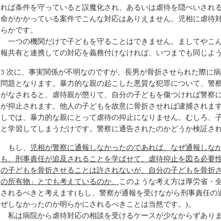
れば条件を守っていると誤魔化され、あるいは虐待を隠ぺいされ
命がかかっている案件でこんな対応はありえません。児相に虐待
らかです。
一つの機関だけで子どもを守ることはできません。ましてやこん
報共有と連携しての対応を義務付けなければ、いつまでも同じよ
3 次に、事実関係が不明なのですが、長男が骨折させられた際に
問題となります。暴力的な親の起こした悪質な犯罪について、警
がなされると、虐待親が懲りて、自分の子どもを傷つければ警察
が抑止されます。他人の子どもを故意に骨折させれば逮捕されま
しでは、暴力的な親にとって虐待の抑止になりません。むしろ、
と学習してしまうだけです。警察に通告されたのかどうか検証さ
もし、
児相が警察に通報しなかったのであれば、なぜ通報しな
も、刑事責任が追及されることを学ばせて、虐待抑止を図る必要
の子どもを骨折させることは許されないが、自分の子どもを骨折
の所有物」とでも考えているのか、
このような考え方は厚労省・
されるべきと考えます(もし、警察が通報を受けながら刑事責任の
ぜしなかったのか明らかにされるべきことは当然です。)。
私は病院から虐待対応の相談を受けるケースが少なからずありま