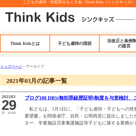
こどもの虐待・性犯罪をなくす会 - Think Kids（シンクキッズ）
法改正と条例
Think Kidsとは
子ども虐待の現状
の提言
トップページ
»
アーカイブ
2021年03月の記事一覧
2021/03
ブログ188 DBS(無犯罪経歴証明)制度を与党検討
29
私どもは、3月3日に、「子ども虐待・子どもへの性
月 - 13:50
要望書」を関係省庁、自民・公明両党に提出しましたが
ター、学童施設児童養護施設等子どもに接する業務か [