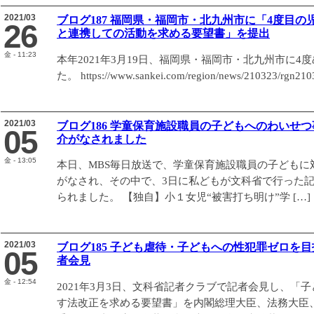
2021/03
ブログ187 福岡県・福岡市・北九州市に「4度目
26
と連携しての活動を求める要望書」を提出
金 - 11:23
本年2021年3月19日、福岡県・福岡市・北九州市に4
た。 https://www.sankei.com/region/news/210323/rgn210
2021/03
ブログ186 学童保育施設職員の子どもへのわいせ
05
介がなされました
金 - 13:05
本日、MBS毎日放送で、学童保育施設職員の子どもに
がなされ、その中で、3日に私どもが文科省で行った
られました。 【独自】小１女児“被害打ち明け”学 […]
2021/03
ブログ185 子ども虐待・子どもへの性犯罪ゼロを
05
者会見
金 - 12:54
2021年3月3日、文科省記者クラブで記者会見し、「
す法改正を求める要望書」を内閣総理大臣、法務大臣