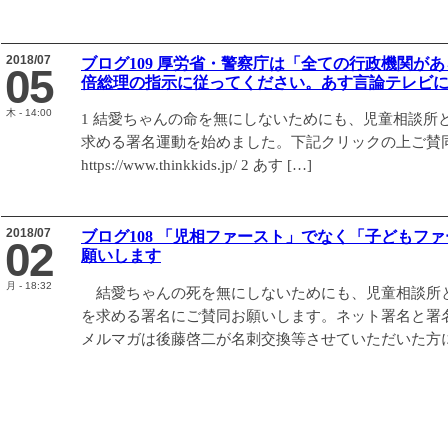
2018/07
ブログ109 厚労省・警察庁は「全ての行政機関が
05
倍総理の指示に従ってください。あす言論テレビ
木 - 14:00
1 結愛ちゃんの命を無にしないためにも、児童相談所
求める署名運動を始めました。下記クリックの上ご賛
https://www.thinkkids.jp/ 2 あす […]
2018/07
ブログ108 「児相ファースト」でなく「子どもフ
02
願いします
月 - 18:32
結愛ちゃんの死を無にしないためにも、児童相談所
を求める署名にご賛同お願いします。ネット署名と署
メルマガは後藤啓二が名刺交換等させていただいた方に 