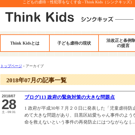
こどもの虐待・性犯罪をなくす会 - Think Kids（シンクキッズ）
法改正と条例
Think Kidsとは
子ども虐待の現状
の提言
トップページ
»
アーカイブ
2018年07月の記事一覧
2018/07
ブログ113 政府の緊急対策の大きな問題点
28
1 政府が平成30年７月２０日に発表した「児童虐待
土 - 09:31
めて大きな問題があり、目黒区結愛ちゃん事件のよう
命を救えないという事件の再発防止にはつながらな […