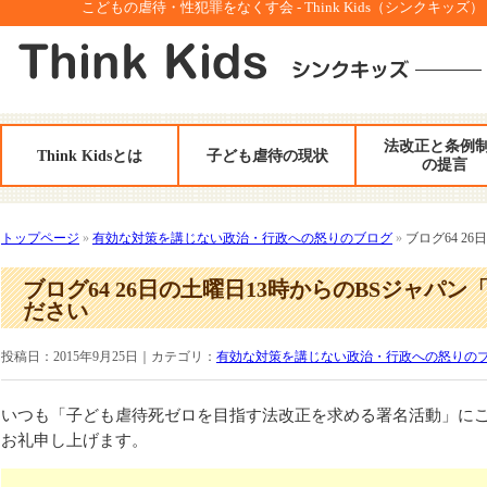
こどもの虐待・性犯罪をなくす会 - Think Kids（シンクキッズ）
法改正と条例
Think Kidsとは
子ども虐待の現状
の提言
トップページ
»
有効な対策を講じない政治・行政への怒りのブログ
»
ブログ64 2
ブログ64 26日の土曜日13時からのBSジャパ
ださい
投稿日：2015年9月25日｜カテゴリ：
有効な対策を講じない政治・行政への怒りの
いつも「子ども虐待死ゼロを目指す法改正を求める署名活動」に
お礼申し上げます。