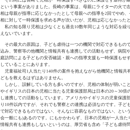
という事案がありました。長崎の事案は、母親にライターの火で
相は母親が指導に応じなかったとして母親への指導を2回でやめ、
相に対して一時保護を求める声が次いだが、児相は応じなかった
私の知る限り児相は少なくとも過去10数年同じような対応を繰
えないでいます。
その最大の原因は、子ども虐待は一つの機関で対応できるもので
込み、警察等の他機関と情報共有も連携しての活動もせず、病院
庭訪問による子どもの安否確認・親への指導支援も一時保護もせ
していることにあります。
児童福祉司1人当たり140件の案件を抱えながら他機関と情報共
どもを救えるはずはありません。
しかし、誤解している方も多いのですが、児相の体制が弱いこと
やイギリスの日本の児相に当たる児童保護部局は日本の20～30
し連携しての活動をしています。アメリカやイギリスの児童保護
り10件以内ですが、それでも警察との連携は必須なのです。子ど
で対応できるものではない、そんなに容易なものではない、という
会一般にも)あるのです。にもかかわらず、日本の児相が一人当たり
情報共有も連携もしないというのは、厚労省も含め「子ども虐待