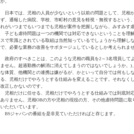
か。
日本では、児相の人員が少ないという以前の問題として、児相が
ず、通報した病院、学校、市町村の意見を軽視・無視するという
れがいつまでもいつまでも児相が案件を把握しながら、みすみす
子ども虐待問題は一つの機関では対応できないということを理解
スで常識とされている取組は当然知っているでしょうから理解し
で、必要な業務の改善をサボタージュしているとしか考えられま
政府のすべきことは、このような児相の職員を2～3名増員してよ
ません。超過勤務の解消に消えてしまうのではないでしょうか。)
な体質、他機関との連携は嫌がるが、かといって自分では何もし
る、児相だけでやろうとする仕組みを変えることです。それなく
改正しかないのです。
児相だけに任せる、児相だけでやろうとする仕組みでは到底対応
ありません。児相OBの方や児相の現役の方、その他虐待問題に取
いただいています。
BSジャパンの番組を是非見ていただければと存じます。