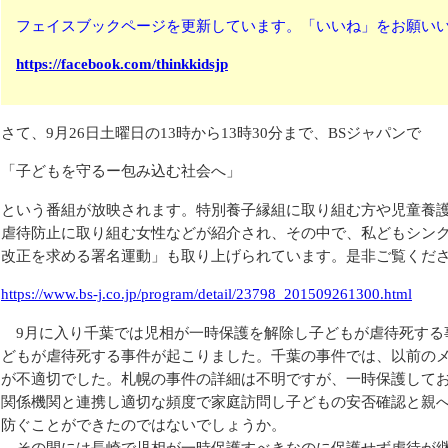
フェイスブックページを更新しています。「いいね」をお願い
https://facebook.com/thinkkidsjp
さて、9月26日土曜日の13時から13時30分まで、BSジャパンで
「子どもを守るー包み込む社会へ」
という番組が放映されます。特別養子縁組に取り組む方や児童養
虐待防止に取り組む女性などが紹介され、その中で、私どもシン
改正を求める署名運動」も取り上げられています。是非ご覧くだ
https://www.bs-j.co.jp/program/detail/23798_201509261300.html
9月に入り千葉では児相が一時保護を解除し子どもが虐待死する
どもが虐待死する事件が起こりました。千葉の事件では、以前の
が不適切でした。札幌の事件の詳細は不明ですが、一時保護して
関係機関と連携し適切な頻度で家庭訪問し子どもの安否確認と親
防ぐことができたのではないでしょうか。
その間には長崎で児相が一時保護すべきなのに保護せず虐待が継