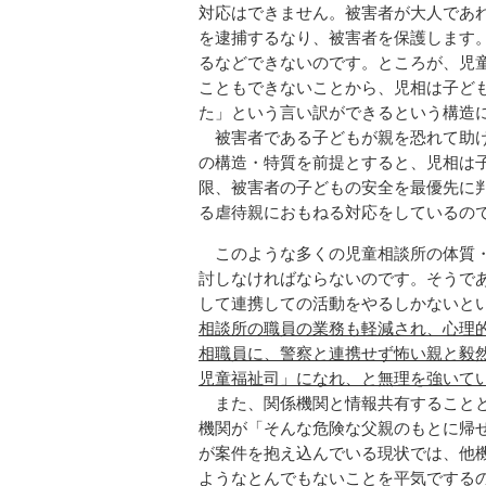
対応はできません。被害者が大人であ
を逮捕するなり、被害者を保護します
るなどできないのです。ところが、児
こともできないことから、児相は子ど
た」という言い訳ができるという構造
被害者である子どもが親を恐れて助け
の構造・特質を前提とすると、児相は
限、被害者の子どもの安全を最優先に
る虐待親におもねる対応をしているの
このような多くの児童相談所の体質・
討しなければならないのです。そうで
して連携しての活動をやるしかないと
相談所の職員の業務も軽減され、心理
相職員に、警察と連携せず怖い親と毅
児童福祉司」になれ、と無理を強いて
また、関係機関と情報共有することと
機関が「そんな危険な父親のもとに帰
が案件を抱え込んでいる現状では、他
ようなとんでもないことを平気でする