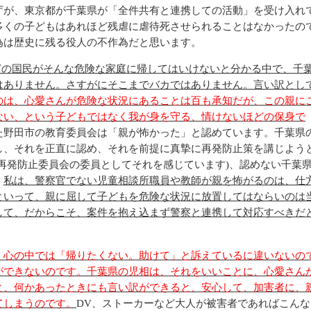
庁が、東京都が千葉県が「全件共有と連携しての活動」を受け入れ
多くの子どもはあれほど残虐に虐待死させられることはなかったの
為は歴史に残る役人の不作為だと思います。
どの国民がそんな危険な家庭に帰してはいけないと分かる中で、千
はありません。さすがにそこまでバカではありません。言い訳とし
のは、心愛さんが危険な状況にあることは百も承知だが、この親に
ない、という子どもではなく我が身を守る、情けないほどの保身で
た野田市の教育委員会は「親が怖かった」と認めています。千葉県
し、それを正直に認め、それを前提に真摯に再発防止策を講じよう
再発防止委員会の委員としてそれを感じています)、認めない千葉
。
私は、警察官でない児童相談所職員や教師が親を怖がるのは、仕
といって、親に屈して子どもを危険な状況に放置してはならいのは
して、だからこそ、案件を抱え込まず警察と連携して対応すべきだ
、心の中では「帰りたくない。助けて」と訴えているに違いないの
ができないのです。千葉県の児相は、それをいいことに、心愛さん
と、何かあったときにも言い訳ができると、安心して、加害者に、
てしまうのです。
DV、ストーカーなど大人が被害者であればこんな