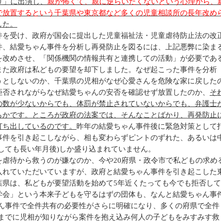
リ」に出演し、
親が怖くて、親に逆らいたくないという心理から、
で放置するという千葉県や東京都など多くの児童相談所の長年改め
した。
を受け、政府が国会に提出した児童福祉法・児童虐待防止法の改
件、結愛ちゃん事件を分析し再発防止を図るには、上記悪弊に染ま
を改めさせ、「関係機関の情報共有と連携しての活動」が必要であ
また政府は私どもの要望を却下しました。なぜ起こった事件を分析
うとしないのか、千葉県の児相がなぜ心愛さんを危険な家に戻した
拒否されながらなぜ結愛ちゃんの安否を確認せず放置したのか、
そ
の数が少ないからでも、体罰が禁止されていないからでも、弁護士
らかです。ところが政府の法案では、そんなことばかり、再発防止
打ち出しているのです。
昨年の結愛ちゃん事件後に緊急対策として
事件を引き起こしながら、相も変わらずピントのずれた、あるいは
しても長い年月後)しか盛り込まれていません。
虐待から救うのが嫌なのか、今や20府県・政令市で私どもの求め
入れていただいていますが、政府と結愛ちゃん事件を引き起こした
葉県は、私どもが要望活動を始めて5年近くたっても今でも拒否して
学会」という本来子どもを守るはずの団体も、なんと結愛ちゃん事
ゃん事件で全件共有の必要性がさらに明確になり、多くの府県で全件
れまでに児相が知りながら案件を抱え込み何人の子どもをみすみす救