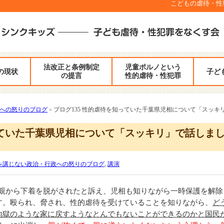
こどもの虐待・性犯罪
法改正と条例制定
児童ポルノという
の現状
子ど
の提言
性的虐待・性犯罪
への怒りのブログ
»
ブログ135 性的虐待を知っていた千葉県児相について「スッキ
っていた千葉県児相について「スッキリ」で話しま
を講じない政治・行政への怒りのブログ
,
講演
が父親から下着を脱がされたと訴え、児相も知りながら一時保護を解除
す。殴られ、脅され、性的虐待を受けていることを知りながら、
ど
地獄のような家に戻すようなとんでもないことができるのかと国民