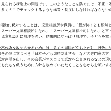
く見られる構造上の問題です。このようなことを防ぐには、不正・
、多くの目でチェックするような構造・制度にしなければならない
の活動に反対することは、児童相談所や職員に「親が怖くとも毅然
「スーパー児童相談所になれ」「スーパー児童福祉司になれ」と言
、児童相談所に無理を強い、結果的にやっぱり無理で、子どもを救
い不作為を改めさせるためには、多くの国民が立ち上がり、行政に
来その側に立つべき「日本子ども虐待防止学会」などの専門家の方
反対声明を出し、その会長がマスコミで反対を公言されるなどの現
どもたちを救うために方針を改めていただくことを心からお願いす