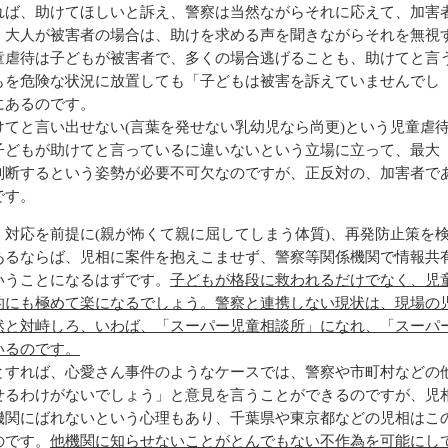
れば、助けてほしいと訴え、警察は当然ながらそれに応えて、加害
。大人が被害者の場合は、助けを求める声を聞きながらそれを無視
童虐待は子どもが被害者で、多くの場合逃げることも、助けてと言
もを危険な状況に放置しても「子どもは被害を訴えていませんでし
にあるのです。
てと言い出せない(言葉を発せない乳幼児なら尚更)という児童虐
子どもが助けてと言っているに違いないという立場に立って、最大
判断するという姿勢が必要不可欠なのですが、正反対の、加害者で
です。
対応を前提に(親が怖くて親に屈してしまう体質)、再発防止策を
あるならば、児相に案件を抱えこませず、警察等関係機関で情報共
いうことになるはずです。
子どもが格段に救われるだけでなく、児
的にも極めて楽になるでしょう。警察と連携しない現状は、現場の
然と対峙しろ、いわば、「スーパー児童相談所」になれ、「スーパ
いるのです。
すれば、心愛さん事件のようなケースでは、警察や市町村などの
せるわけがないでしょう」と意見を言うことができるのですが、児
機関にばれないという心理もあり、千葉県や東京都などの児相はこ
のです。
他機関に知らせないことがとんでもない不作為を可能にし