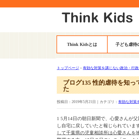
Think Kidsとは
子ども虐待
トップページ
»
有効な対策を講じない政治・行政
ブログ135 性的虐待を知
た
投稿日：2019年5月21日｜カテゴリ：
有効な対策
1 5月14日の朝日新聞で、心愛さん
し自宅に戻していたと報じられていま
して千葉県の児童相談所は心愛さんを