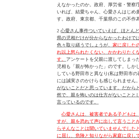
えなかったのか。政府、厚労省・警察
いれば、結愛ちゃん、心愛さんはじめ
す。政府、東京都、千葉県のこの不作
2
心愛さん事件ついていえば、ほとん
県の児相だけが分からなかったわけで
色々取り繕うでしょうが、
家に戻した
れ以上怒られたくない、かかわりたく
す。
アンケートを父親に渡してしまっ
児相も「親が怖かった」のです。しか
している野田市と異なり(私は野田市の
には誠実さのかけらも感じられません
がないことだと思っています。だから
然で、親を怖いのは仕方がないことと
言っているのです。
心愛さんは、被害者である子どもは
すが、親を恐れて声に出して言うこと
らそんなことは聞いていませんでした
に屈し、危険と知りながら家庭に戻し