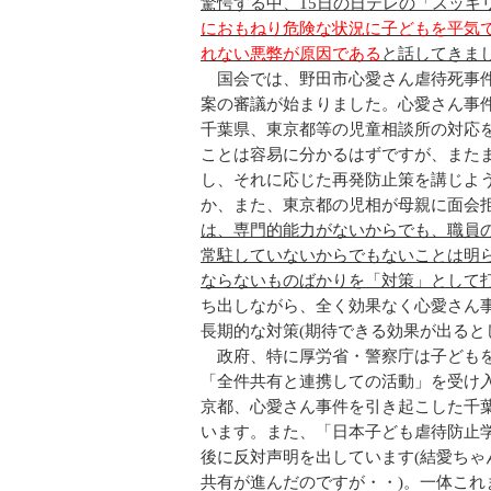
驚愕する中、15日の日テレの「スッキ
におもねり危険な状況に子どもを平気
れない悪弊が原因である
と話してきま
国会では、野田市心愛さん虐待死事件
案の審議が始まりました。心愛さん事
千葉県、東京都等の児童相談所の対応
ことは容易に分かるはずですが、また
し、それに応じた再発防止策を講じよ
か、また、東京都の児相が母親に面会
は、専門的能力がないからでも、職員
常駐していないからでもないことは明
ならないものばかりを「対策」として
ち出しながら、全く効果なく心愛さん
長期的な対策(期待できる効果が出ると
政府、特に厚労省・警察庁は子どもを
「全件共有と連携しての活動」を受け
京都、心愛さん事件を引き起こした千
います。また、「日本子ども虐待防止
後に反対声明を出しています(結愛ち
共有が進んだのですが・・)。一体こ