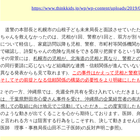
https://www.thinkkids.jp/wp/wp-content/uploads/2019
道警の本部長と札幌市の山根子ども未来局長と面談させていただ
ちゃんを救えなかったのは、児相が1回、警察が1回と、双方が別
について軽信し、家庭訪問以降も児相、警察、市町村等関係機関
で確認し、詩梨ちゃんの危険な兆候をできる限り把握するという
その背景には、
札幌市の児相が、北海道の児相と異なり、警察と
の同行要請に応じないなど組織的な連携・信頼関係が進んでいない
異なる発表からも見て取れます)、
この事件はかえって児相と警察
そしてその前提となる信頼関係の構築の必要性をより明確にした
2 その一方、沖縄県では、先週全件共有を受け入れていただきま
は、千葉県野田市心愛さん事件を受け、沖縄県の企業経営者の有
携しての取組に向け地元でご活動していただき、この度実現した
のような動きが出てくることを心から期待しております。医師、
と言われる方々は阻害する行為をしこそすれ、決して動きません(
医師 理事・事務局長山田不二子医師)の反対声明ご参照)。