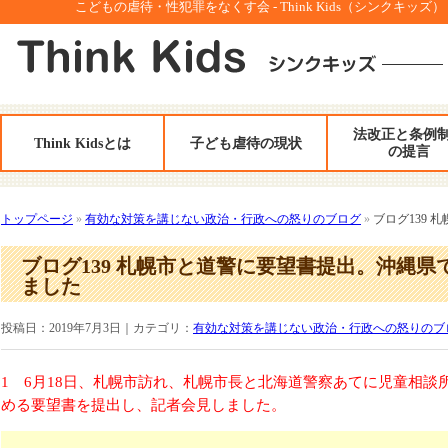
こどもの虐待・性犯罪をなくす会 - Think Kids（シンクキッズ）
法改正と条例
Think Kidsとは
子ども虐待の現状
の提言
トップページ
»
有効な対策を講じない政治・行政への怒りのブログ
»
ブログ139
ブログ139 札幌市と道警に要望書提出。沖縄
ました
投稿日：2019年7月3日｜カテゴリ：
有効な対策を講じない政治・行政への怒りのブ
1 6月18日、札幌市訪れ、札幌市長と北海道警察あてに児童相
める要望書を提出し、記者会見しました。