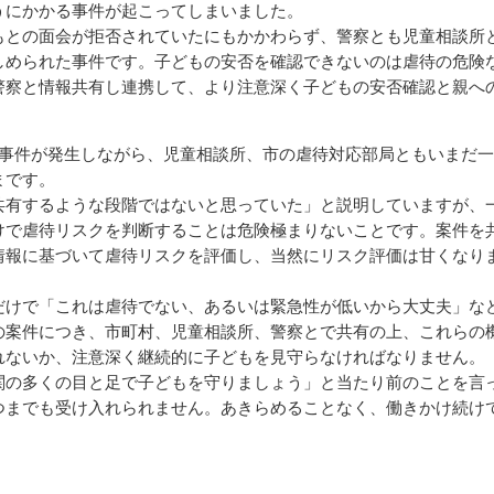
うにかかる事件が起こってしまいました。
もとの面会が拒否されていたにもかかわらず、警察とも児童相談所
しめられた事件です。子どもの安否を確認できないのは虐待の危険
警察と情報共有し連携して、より注意深く子どもの安否確認と親へ
事件が発生しながら、児童相談所、市の虐待対応部局ともいまだ一
まです。
有するような段階ではないと思っていた」と説明していますが、
けで虐待リスクを判断することは危険極まりないことです。案件を
情報に基づいて虐待リスクを評価し、当然にリスク評価は甘くなり
けで「これは虐待でない、あるいは緊急性が低いから大丈夫」な
の案件につき、市町村、児童相談所、警察とで共有の上、これらの
れないか、注意深く継続的に子どもを見守らなければなりません。
の多くの目と足で子どもを守りましょう」と当たり前のことを言
つまでも受け入れられません。あきらめることなく、働きかけ続け