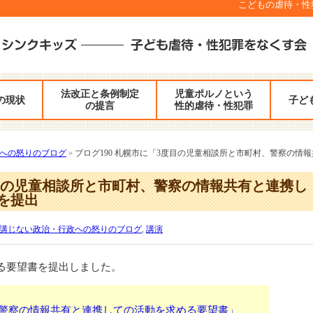
こどもの虐待・性犯罪
法改正と条例制定
児童ポルノという
の現状
子ど
の提言
性的虐待・性犯罪
への怒りのブログ
»
ブログ190 札幌市に「3度目の児童相談所と市町村、警察の情
度目の児童相談所と市町村、警察の情報共有と連携し
を提出
講じない政治・行政への怒りのブログ
,
講演
なる要望書を提出しました。
、警察の情報共有と連携しての活動を求める要望書」