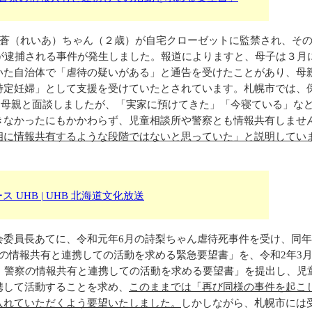
莉蒼（れいあ）ちゃん（２歳）が自宅クローゼットに監禁され、そ
が逮捕される事件が発生しました。報道によりますと、母子は３月
いた自治体で「虐待の疑いがある」と通告を受けたことがあり、母
特定妊婦」として支援を受けていたとされています。札幌市では、
2回、母親と面談しましたが、「実家に預けてきた」「今寝ている」な
きなかったにもかかわらず、児童相談所や警察とも情報共有しませ
相に情報共有するような段階ではないと思っていた」と説明してい
 UHB | UHB 北海道文化放送
委員長あてに、令和元年6月の詩梨ちゃん虐待死事件を受け、同年
の情報共有と連携しての活動を求める緊急要望書」を、令和2年3
、警察の情報共有と連携しての活動を求める要望書」を提出し、児
携して活動することを求め、
このままでは「再び同様の事件を起こ
入れていただくよう要望いたしました。
しかしながら、札幌市には