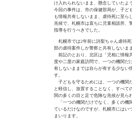
け入れられないまま、懸念していたよ
今回の事件は、市の保健部局が、子ど
も情報共有しないまま、虐待死に至ら
兆候で、札幌市は直ちに児童相談所、
指導を行うべきでした。
札幌市では2年前に詩梨ちゃん虐待死
部の虐待案件しか警察と共有しないま
前記のとおり、北区は「児相に情報共
度や二度の家庭訪問で、一つの機関だ
有しないままでは自らが有する少ない
す。
子どもを守るためには、一つの機関だ
と軽信し、放置することなく、すべて
関の多くの目と足で危険な兆候が見ら
「一つの機関だけでなく、多くの機関
ているだけなのですが、札幌市にはい
まいります。