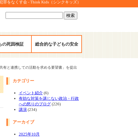
をなくす会 - Think Kids（シンクキッズ）
検
索:
もの死因検証
総合的な子どもの安全
報共有と連携しての活動を求める要望書」を提出
カテゴリー
イベント紹介
(6)
有効な対策を講じない政治・行政
への怒りのブログ
(226)
講演
(234)
アーカイブ
2025年10月