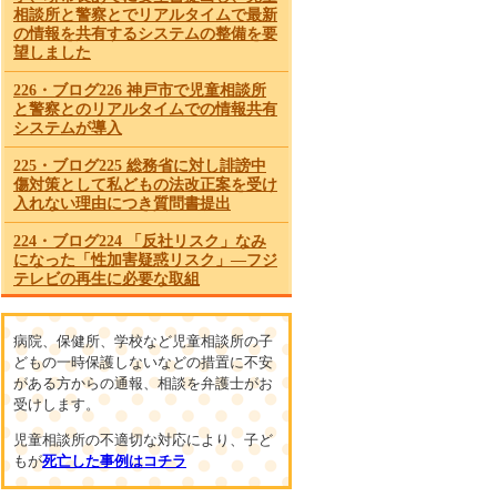
相談所と警察とでリアルタイムで最新
の情報を共有するシステムの整備を要
望しました
226・ブログ226 神戸市で児童相談所
と警察とのリアルタイムでの情報共有
システムが導入
225・ブログ225 総務省に対し誹謗中
傷対策として私どもの法改正案を受け
入れない理由につき質問書提出
224・ブログ224 「反社リスク」なみ
になった「性加害疑惑リスク」―フジ
テレビの再生に必要な取組
223・ブログ223 国は直ちにSNSによる
誹謗中傷防止のため有効な法整備を
病院、保健所、学校など児童相談所の子
どもの一時保護しないなどの措置に不安
222・ブログ222 緊急に必要なテレビ
がある方からの通報、相談を弁護士がお
局における自社女性社員を守るための
受けします。
施策とSNSによる誹謗中傷防止対策
児童相談所の不適切な対応により、子ど
221・ブログ221 兵庫県で児童相談所
もが
死亡した事例はコチラ
と警察がリアルタイムで虐待情報を共
有するシステムの運用が開始されまし