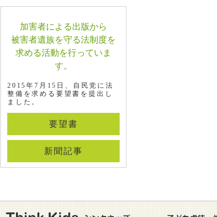
た
220・ブログ220 東京都で児童相談所
加害者による出版から
と警察とのリアルタイムでの情報共有
システムが来年度から運用されること
被害者遺族を守る法制度を
になりました
求める活動を行っていま
219・ブログ219 愛知県で児童相談所
す。
と警察とのリアルタイムでの情報共有
システムを整備していただけることに
2015年7月15日、自民党に法
なりました
整備を求める要望書を提出し
ました。
218・ブログ218 愛知県の大村知事と
面談し、犬山市奈桜ちゃん虐待死事件
の再発防止のため児童相談所と警察と
要望書
のリアルタイムでの情報共有システム
の整備を要望しました
新聞記事
217・ブログ217 共同親権導入に際し
て最高裁長官のご指摘どおり「的確に
判断できる体制」の整備が是非とも必
要
216・ブログ216 DBS法成立は一歩前
進、さらなる改善求め要望書提出