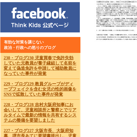
有効な対策を講じない
政治・行政への怒りのブログ
230・ブログ230 児童買春で免許失効
していた元教員が養子縁組して名前を
変えて偽造免許を申請して補助教員に
なっていた事件が発覚
229・ブログ229 教員グループがディ
ープフェイクを含む女児の性的画像を
SNSで拡散していた事件が発覚
228・ブログ228 吉村大阪府知事にお
会いして、児童相談所と警察とでリア
ルタイムで最新の情報を共有するシス
テムの整備を要望しました
227・ブログ227 大阪市長、大阪府知
事、堺市長あてに要望書提出し、児童