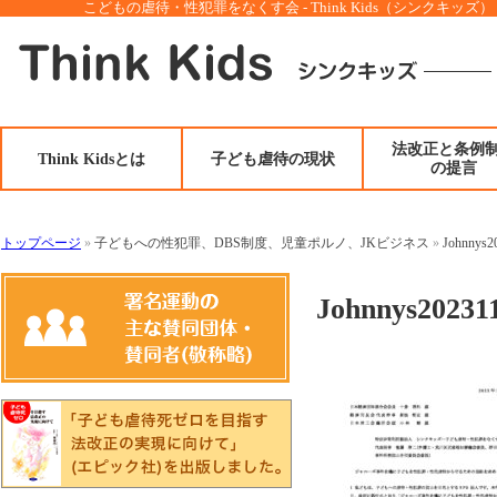
こどもの虐待・性犯罪をなくす会 - Think Kids（シンクキッズ）
法改正と条例
Think Kidsとは
子ども虐待の現状
の提言
トップページ
»
子どもへの性犯罪、DBS制度、児童ポルノ、JKビジネス
»
Johnnys2
Johnnys20231