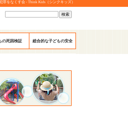
をなくす会 - Think Kids（シンクキッズ）
検
索:
もの死因検証
総合的な子どもの安全