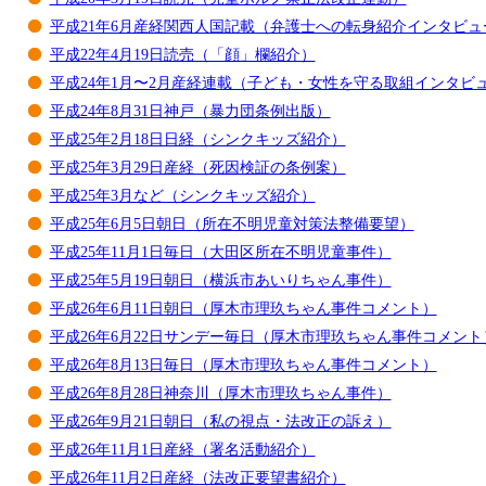
平成21年6月産経関西人国記載（弁護士への転身紹介インタビュ
平成22年4月19日読売（「顔」欄紹介）
平成24年1月〜2月産経連載（子ども・女性を守る取組インタビ
平成24年8月31日神戸（暴力団条例出版）
平成25年2月18日日経（シンクキッズ紹介）
平成25年3月29日産経（死因検証の条例案）
平成25年3月など（シンクキッズ紹介）
平成25年6月5日朝日（所在不明児童対策法整備要望）
平成25年11月1日毎日（大田区所在不明児童事件）
平成25年5月19日朝日（横浜市あいりちゃん事件）
平成26年6月11日朝日（厚木市理玖ちゃん事件コメント）
平成26年6月22日サンデー毎日（厚木市理玖ちゃん事件コメント
平成26年8月13日毎日（厚木市理玖ちゃん事件コメント）
平成26年8月28日神奈川（厚木市理玖ちゃん事件）
平成26年9月21日朝日（私の視点・法改正の訴え）
平成26年11月1日産経（署名活動紹介）
平成26年11月2日産経（法改正要望書紹介）