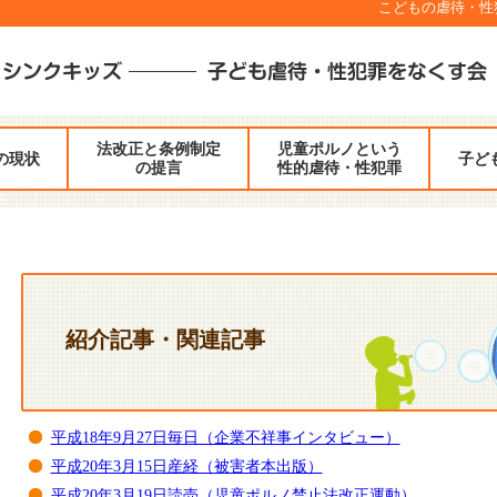
こどもの虐待・性犯罪
法改正と条例制定
児童ポルノという
の現状
子ど
の提言
性的虐待・性犯罪
紹介記事・関連記事
平成18年9月27日毎日（企業不祥事インタビュー）
平成20年3月15日産経（被害者本出版）
平成20年3月19日読売（児童ポルノ禁止法改正運動）