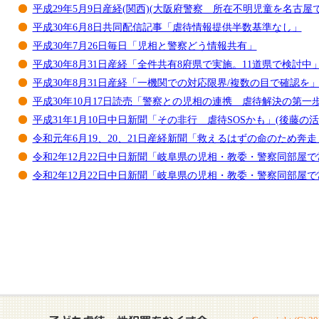
平成29年5月9日産経(関西)(大阪府警察 所在不明児童を名古屋
平成30年6月8日共同配信記事「虐待情報提供半数基準なし」
平成30年7月26日毎日「児相と警察どう情報共有」
平成30年8月31日産経「全件共有8府県で実施。11道県で検討中
平成30年8月31日産経「一機関での対応限界/複数の目で確認を」
平成30年10月17日読売「警察との児相の連携 虐待解決の第一歩
平成31年1月10日中日新聞「その非行 虐待SOSかも」(後藤の活
令和元年6月19、20、21日産経新聞「救えるはずの命のため奔走
令和2年12月22日中日新聞「岐阜県の児相・教委・警察同部屋
令和2年12月22日中日新聞「岐阜県の児相・教委・警察同部屋