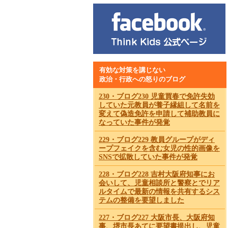
有効な対策を講じない
政治・行政への怒りのブログ
230・ブログ230 児童買春で免許失効
していた元教員が養子縁組して名前を
変えて偽造免許を申請して補助教員に
なっていた事件が発覚
229・ブログ229 教員グループがディ
ープフェイクを含む女児の性的画像を
SNSで拡散していた事件が発覚
228・ブログ228 吉村大阪府知事にお
会いして、児童相談所と警察とでリア
ルタイムで最新の情報を共有するシス
テムの整備を要望しました
227・ブログ227 大阪市長、大阪府知
事、堺市長あてに要望書提出し、児童