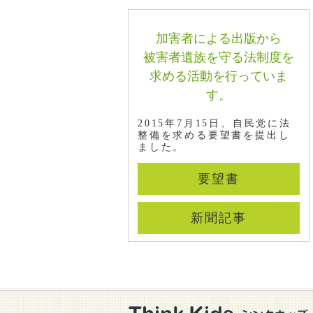
た
220・ブログ220 東京都で児童相談所
加害者による出版から
と警察とのリアルタイムでの情報共有
システムが来年度から運用されること
被害者遺族を守る法制度を
になりました
求める活動を行っていま
219・ブログ219 愛知県で児童相談所
す。
と警察とのリアルタイムでの情報共有
システムを整備していただけることに
2015年7月15日、自民党に法
なりました
整備を求める要望書を提出し
ました。
218・ブログ218 愛知県の大村知事と
面談し、犬山市奈桜ちゃん虐待死事件
の再発防止のため児童相談所と警察と
要望書
のリアルタイムでの情報共有システム
の整備を要望しました
新聞記事
217・ブログ217 共同親権導入に際し
て最高裁長官のご指摘どおり「的確に
判断できる体制」の整備が是非とも必
要
216・ブログ216 DBS法成立は一歩前
進、さらなる改善求め要望書提出