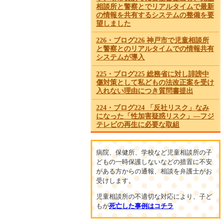
相談所と警察とでリアルタイムで最新
の情報を共有するシステムの整備を要
望しました
226・ブログ226 神戸市で児童相談所
と警察とのリアルタイムでの情報共有
システムが導入
225・ブログ225 総務省に対し誹謗中
傷対策として私どもの法改正案を受け
入れない理由につき質問書提出
224・ブログ224 「反社リスク」なみ
になった「性加害疑惑リスク」―フジ
テレビの再生に必要な取組
223・ブログ223 国は直ちにSNSによる
誹謗中傷防止のため有効な法整備を
病院、保健所、学校など児童相談所の子
どもの一時保護しないなどの措置に不安
222・ブログ222 緊急に必要なテレビ
がある方からの通報、相談を弁護士がお
局における自社女性社員を守るための
受けします。
施策とSNSによる誹謗中傷防止対策
児童相談所の不適切な対応により、子ど
221・ブログ221 兵庫県で児童相談所
もが
死亡した事例はコチラ
と警察がリアルタイムで虐待情報を共
有するシステムの運用が開始されまし