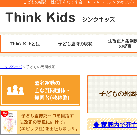
こどもの虐待・性犯罪をなくす会 - Think Kids（シンクキッズ）
法改正と条例
Think Kidsとは
子ども虐待の現状
の提言
トップページ
»
子どもの死因検証
子どもの死因
◆ 家庭内で死