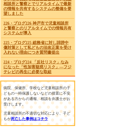
相談所と警察とでリアルタイムで最新
の情報を共有するシステムの整備を要
望しました
226・ブログ226 神戸市で児童相談所
と警察とのリアルタイムでの情報共有
システムが導入
225・ブログ225 総務省に対し誹謗中
傷対策として私どもの法改正案を受け
入れない理由につき質問書提出
224・ブログ224 「反社リスク」なみ
になった「性加害疑惑リスク」―フジ
テレビの再生に必要な取組
223・ブログ223 国は直ちにSNSによる
誹謗中傷防止のため有効な法整備を
病院、保健所、学校など児童相談所の子
どもの一時保護しないなどの措置に不安
222・ブログ222 緊急に必要なテレビ
がある方からの通報、相談を弁護士がお
局における自社女性社員を守るための
受けします。
施策とSNSによる誹謗中傷防止対策
児童相談所の不適切な対応により、子ど
221・ブログ221 兵庫県で児童相談所
もが
死亡した事例はコチラ
と警察がリアルタイムで虐待情報を共
有するシステムの運用が開始されまし