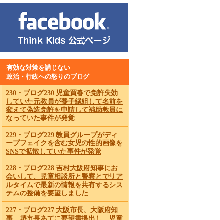
有効な対策を講じない
政治・行政への怒りのブログ
230・ブログ230 児童買春で免許失効
していた元教員が養子縁組して名前を
変えて偽造免許を申請して補助教員に
なっていた事件が発覚
229・ブログ229 教員グループがディ
ープフェイクを含む女児の性的画像を
SNSで拡散していた事件が発覚
228・ブログ228 吉村大阪府知事にお
会いして、児童相談所と警察とでリア
ルタイムで最新の情報を共有するシス
テムの整備を要望しました
227・ブログ227 大阪市長、大阪府知
事、堺市長あてに要望書提出し、児童