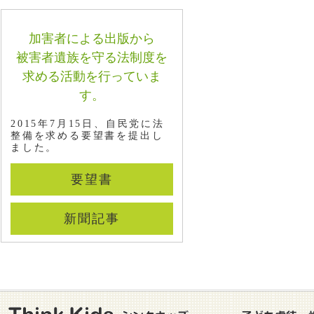
た
220・ブログ220 東京都で児童相談所
加害者による出版から
と警察とのリアルタイムでの情報共有
システムが来年度から運用されること
被害者遺族を守る法制度を
になりました
求める活動を行っていま
219・ブログ219 愛知県で児童相談所
す。
と警察とのリアルタイムでの情報共有
システムを整備していただけることに
2015年7月15日、自民党に法
なりました
整備を求める要望書を提出し
ました。
218・ブログ218 愛知県の大村知事と
面談し、犬山市奈桜ちゃん虐待死事件
の再発防止のため児童相談所と警察と
要望書
のリアルタイムでの情報共有システム
の整備を要望しました
新聞記事
217・ブログ217 共同親権導入に際し
て最高裁長官のご指摘どおり「的確に
判断できる体制」の整備が是非とも必
要
216・ブログ216 DBS法成立は一歩前
進、さらなる改善求め要望書提出